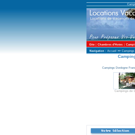
Campi
|
|
Gite
Chambres d'Hotes
Campi
Navigation :
Accueil
>>
Campings
Camping
Campings Dordogne Franc
Campings de 