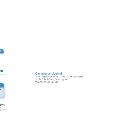
que
Camping Le Moulinal
300 emplacements , dont 300 tourisme
24540 BIRON - Dordogne
Tel 05 53 40 84 60
60%
de
ières