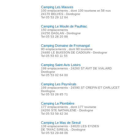
Camping Les Mauves
100 emplacements , dont 100 tourisme et 58 nus
24170 BELVES - Dordogne
Tel 05 53 29 12 64
Camping Le Moulin de Paulhiac
150 emplacements
24250 DAGLAN - Dordogne
Tel 05 53 28 20 88
Camping Domaine de Fromangal
90 emplacements , dont 90 tourisme
24480 LE BUISSON DE CADOUIN - Dordogne
Tel 05 53 63 11 55
Camping Saint-Avis Loisirs
199 emplacements - 24260 ST AVIT DE VIALARD
Dordogne
Tel 05 53 02 64 00
Camping Les Peynérals
199 emplacements - 24590 ST CREPIN ET CARLUCET
Dordogne
Tel 05 53 28 85 71
Camping La Plombière
177 emplacements , dont 177 tourisme
24200 STE NATHALENE - Dordogne
Tel 05 53 59 42 34
Camping Le Mas de Sireuil
136 emplacements - 24620 LES EYZIES
DE TAYAC SIREUIL - Dordogne
Tel 05 53 29 68 06