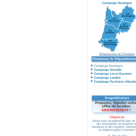
Campings Dordogne
Départements de l'Aquitaine
Campings Dordogne
Campings Gironde
Campings Lot et Garonne
Campings Landes
Campings Pyrénées Atlanti
Cliquez-ici
Savez-vous qu'aujourd'hui plus de
des réservations de locations 
Vacances et des locations Saisonn
se réalisent grâce à Internet !