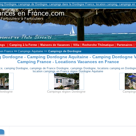
ng Dordogne, campings de Dordogne, campings dans la Dordogne France, location camping, campings en 
|
|
|
|
|
|
ngs
Camping à la Ferme
Maisons de Vacances
Villa
Recherche Thématique
Partenaires
 en France
>>
Campings Aquitaine
>>
Campings de Dordogne
 Dordogne - Camping Dordogne Aquitaine - Camping Dordogne 
Camping France - Locations Vacances en France
e, camping Dordogne, campings de France Dordogne, campings Dordogne, locations camping en Dordogn
location campings en France région Dordogne Aquitaine
Dordogne
Campings région Dordogne
Camping