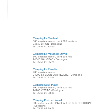
Camping Le Moulinal
300 emplacements , dont 300 tourisme
24540 BIRON - Dordogne
Tel 05 53 40 84 60
Camping Le Moulin de David
160 emplacements , dont 103 nus
24540 GAUGEAC - Dordogne
Tel 05 53 22 65 25
Camping Le Paradis
200 emplacements
24290 ST LEON SUR VEZERE - Dordogne
Tel 05 53 50 72 64
Camping Soleil Plage
199 emplacements , dont 120 nus
24200 VITRAC - Dordogne
Tel 05 53 28 33 33
Camping Port de Limeuil
90 emplacements - 24480 ALLES SUR DORDOGNE
- Dordogne
Tel 05 53 63 29 76