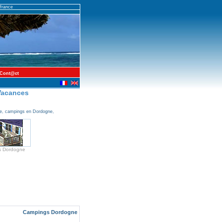
france
Cont@ct
Vacances
e, campings en Dordogne,
s Dordogne
Campings Dordogne